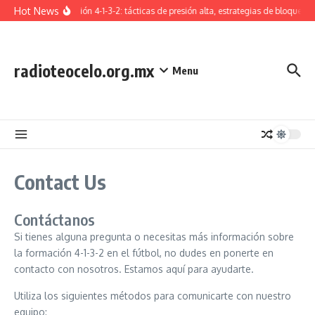
Skip to content
Hot News
Formación 4-1-3-2: tácticas de presión alta, estrategias de bloque b
radioteocelo.org.mx
Menu
Contact Us
Contáctanos
Si tienes alguna pregunta o necesitas más información sobre
la formación 4-1-3-2 en el fútbol, no dudes en ponerte en
contacto con nosotros. Estamos aquí para ayudarte.
Utiliza los siguientes métodos para comunicarte con nuestro
equipo: