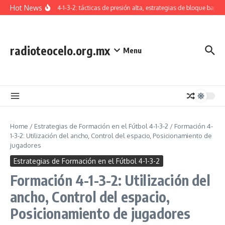
Skip to content
Hot News
Formación 4-1-3-2: tácticas de presión alta, estrategias de bloque bajo, t
radioteocelo.org.mx
Menu
Home
/
Estrategias de Formación en el Fútbol 4-1-3-2
/
Formación 4-
1-3-2: Utilización del ancho, Control del espacio, Posicionamiento de
jugadores
Estrategias de Formación en el Fútbol 4-1-3-2
Formación 4-1-3-2: Utilización del
ancho, Control del espacio,
Posicionamiento de jugadores