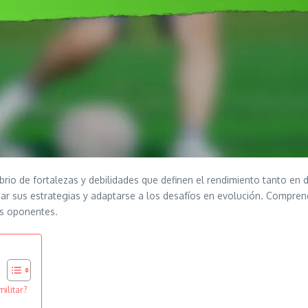
ibrio de fortalezas y debilidades que definen el rendimiento tanto e
ar sus estrategias y adaptarse a los desafíos en evolución. Comprend
os oponentes.
ilitar?