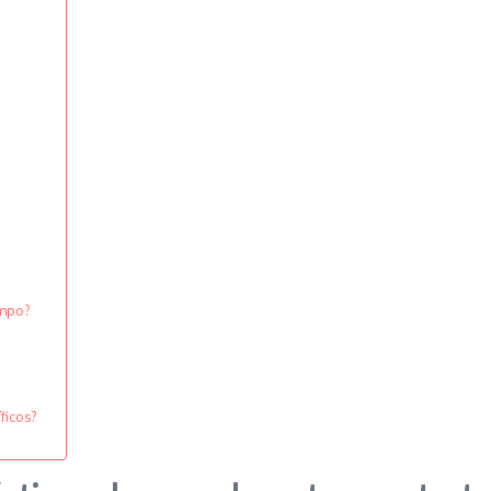
empo?
ficos?