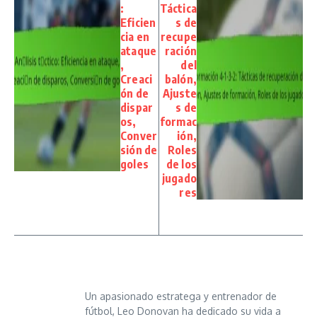
:
Táctica
Eficien
s de
cia en
recupe
ataque
ración
,
del
Creaci
balón,
ón de
Ajuste
dispar
s de
os,
formac
Conver
ión,
sión de
Roles
goles
de los
jugado
res
Un apasionado estratega y entrenador de
fútbol, Leo Donovan ha dedicado su vida a