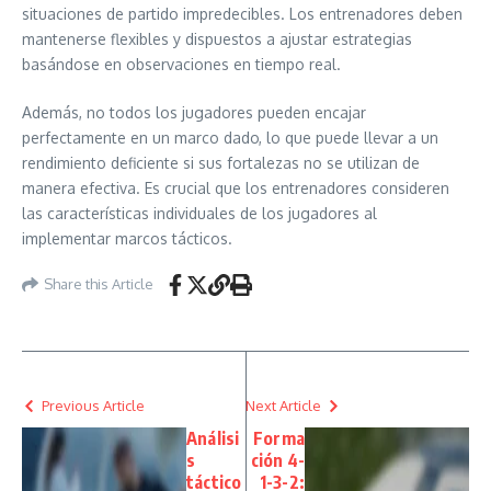
situaciones de partido impredecibles. Los entrenadores deben
mantenerse flexibles y dispuestos a ajustar estrategias
basándose en observaciones en tiempo real.
Además, no todos los jugadores pueden encajar
perfectamente en un marco dado, lo que puede llevar a un
rendimiento deficiente si sus fortalezas no se utilizan de
manera efectiva. Es crucial que los entrenadores consideren
las características individuales de los jugadores al
implementar marcos tácticos.
Share this Article
Previous Article
Next Article
Análisi
Forma
s
ción 4-
táctico
1-3-2: