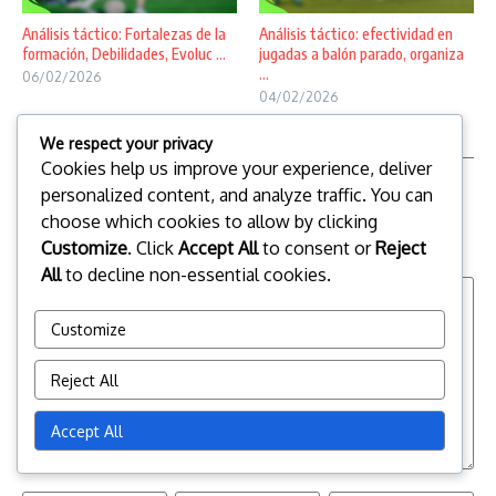
Análisis táctico: Fortalezas de la
Análisis táctico: efectividad en
formación, Debilidades, Evoluc ...
jugadas a balón parado, organiza
...
06/02/2026
04/02/2026
We respect your privacy
Cookies help us improve your experience, deliver
personalized content, and analyze traffic. You can
Leave a Reply
choose which cookies to allow by clicking
Your email address will not be published.
Required fields are
Customize
. Click
Accept All
to consent or
Reject
marked
*
All
to decline non-essential cookies.
Customize
Reject All
Accept All