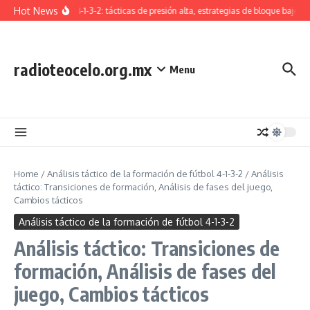
Skip to content
Hot News
Formación 4-1-3-2: tácticas de presión alta, estrategias de bloque bajo, tr
radioteocelo.org.mx
Menu
Home
/
Análisis táctico de la formación de fútbol 4-1-3-2
/
Análisis
táctico: Transiciones de formación, Análisis de fases del juego,
Cambios tácticos
Análisis táctico de la formación de fútbol 4-1-3-2
Análisis táctico: Transiciones de
formación, Análisis de fases del
juego, Cambios tácticos