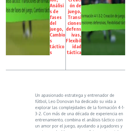
Análisi
ón de
s de
juego,
fases
Transi
del
ciones
juego,
defens
Cambio
ivas,
s
Flexibil
táctico
idad
s
táctica
Un apasionado estratega y entrenador de
fútbol, Leo Donovan ha dedicado su vida a
explorar las complejidades de la formación 4-1-
3-2. Con más de una década de experiencia en
entrenamiento, combina el análisis táctico con
un amor por el juego, ayudando a jugadores y