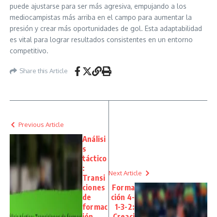
puede ajustarse para ser más agresiva, empujando a los
mediocampistas más arriba en el campo para aumentar la
presión y crear más oportunidades de gol. Esta adaptabilidad
es vital para lograr resultados consistentes en un entorno
competitivo.
Share this Article
Previous Article
Análisi
s
táctico
:
Next Article
Transi
ciones
Forma
de
ción 4-
formac
1-3-2:
ión,
Creaci