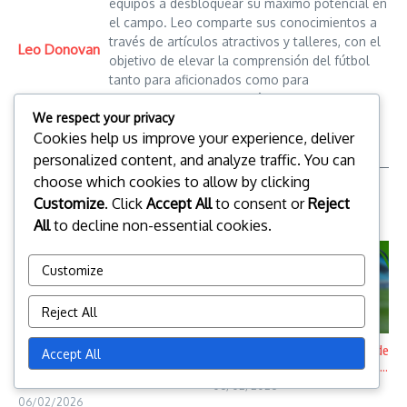
equipos a desbloquear su máximo potencial en
el campo. Leo comparte sus conocimientos a
través de artículos atractivos y talleres, con el
Leo Donovan
objetivo de elevar la comprensión del fútbol
tanto para aficionados como para
entrenadores en formación.
We respect your privacy
Cookies help us improve your experience, deliver
personalized content, and analyze traffic. You can
choose which cookies to allow by clicking
Customize
. Click
Accept All
to consent or
Reject
Related Posts
All
to decline non-essential cookies.
Customize
Reject All
Formación 4-1-3-2: tácticas de
Formación 4-1-3-2: Estrategias de
Accept All
presión alta, estrategias de bloqu
contraataque, Técnicas de presi ...
...
06/02/2026
06/02/2026