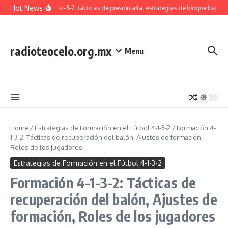
Skip to content
Hot News
Formación 4-1-3-2: tácticas de presión alta, estrategias de bloque bajo, tr
radioteocelo.org.mx
Menu
Home
/
Estrategias de Formación en el Fútbol 4-1-3-2
/
Formación 4-
1-3-2: Tácticas de recuperación del balón, Ajustes de formación,
Roles de los jugadores
Estrategias de Formación en el Fútbol 4-1-3-2
Formación 4-1-3-2: Tácticas de
recuperación del balón, Ajustes de
formación, Roles de los jugadores