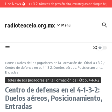
Skip to content
Hot News
Formación 4-1-3-2: tácticas de presión alta, estrategias de bloque bajo, t
radioteocelo.org.mx
Menu
Home
/
Roles de los Jugadores en la Formación de Fútbol 4-1-3-2
/
Centro de defensa en el 4-1-3-2: Duelos aéreos, Posicionamiento,
Entradas
Roles de los Jugadores en la Formación de Fútbol 4-1-3-2
Centro de defensa en el 4-1-3-2:
Duelos aéreos, Posicionamiento,
Entradas