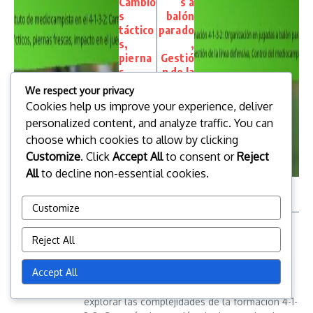
Cambio
s a
s
balón
táctico
parado
s,
,
pierna
Gestió
s
n de la
fresca
línea
We respect your privacy
s,
defens
Cookies help us improve your experience, deliver
impact
iva,
personalized content, and analyze traffic. You can
o en el
Contro
choose which cookies to allow by clicking
juego
l del
medioc
Customize
. Click
Accept All
to consent or
Reject
ampo
All
to decline non-essential cookies.
Customize
Reject All
Accept All
Un apasionado estratega y entrenador de
fútbol, Leo Donovan ha dedicado su vida a
explorar las complejidades de la formación 4-1-