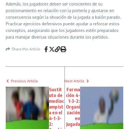
Además, los jugadores deben ser conscientes de su
posicionamiento en relación con la portería y ajustarse en
consecuencia según la situación de la jugada a balón parado.
Practicar ejercicios defensivos puede ayudar a reforzar estos
conceptos, asegurando que los jugadores estén preparados
para manejar diversas situaciones durante los partidos.
Share this Article
Previous Article
Next Article
Sustit
Forma
uto de
ción 4-
medioc
1-3-2:
ampist
Organi
a en el
zación
4-1-3-
en
2:
jugada