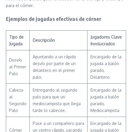
para el córner.
Ejemplos de jugadas efectivas de córner
Tipo de
Jugadores Clave
Descripción
Jugada
Involucrados
Apuntando a un rápido
Encargado de la
Desvío
desvío por parte de un
jugada a balón
al Primer
delantero en el primer
parado,
Palo
palo.
Delantero
Cabeza
Entregando al segundo
Encargado de la
al
palo para que un
jugada a balón
Segundo
mediocampista que llega
parado,
Palo
tarde lo cabecee.
Mediocampista
Pase a un compañero para
Encargado de la
Córner
un centro rápido, sacando
jugada a balón