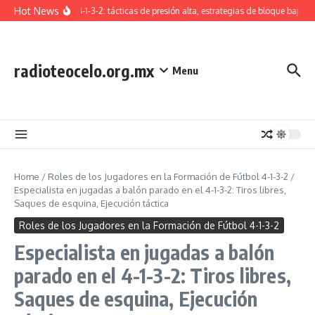
Skip to content
Hot News
Formación 4-1-3-2: tácticas de presión alta, estrategias de bloque bajo, tr
radioteocelo.org.mx
Menu
Home
/
Roles de los Jugadores en la Formación de Fútbol 4-1-3-2
/
Especialista en jugadas a balón parado en el 4-1-3-2: Tiros libres,
Saques de esquina, Ejecución táctica
Roles de los Jugadores en la Formación de Fútbol 4-1-3-2
Especialista en jugadas a balón
parado en el 4-1-3-2: Tiros libres,
Saques de esquina, Ejecución