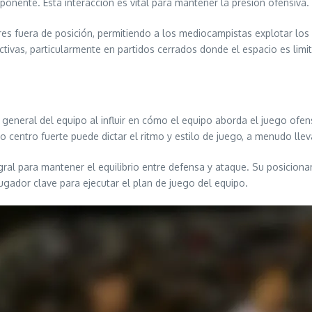
onente. Esta interacción es vital para mantener la presión ofensiva.
s fuera de posición, permitiendo a los mediocampistas explotar los e
tivas, particularmente en partidos cerrados donde el espacio es limi
ia general del equipo al influir en cómo el equipo aborda el juego of
o centro fuerte puede dictar el ritmo y estilo de juego, a menudo ll
tegral para mantener el equilibrio entre defensa y ataque. Su posici
ugador clave para ejecutar el plan de juego del equipo.