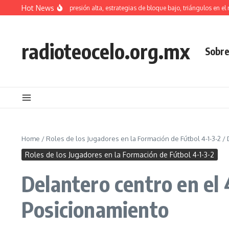
Skip to content
Hot News
1-3-2: tácticas de presión alta, estrategias de bloque bajo, triángulos en el medi
radioteocelo.org.mx
Sobre
Home
/
Roles de los Jugadores en la Formación de Fútbol 4-1-3-2
/
Roles de los Jugadores en la Formación de Fútbol 4-1-3-2
Delantero centro en el 
Posicionamiento