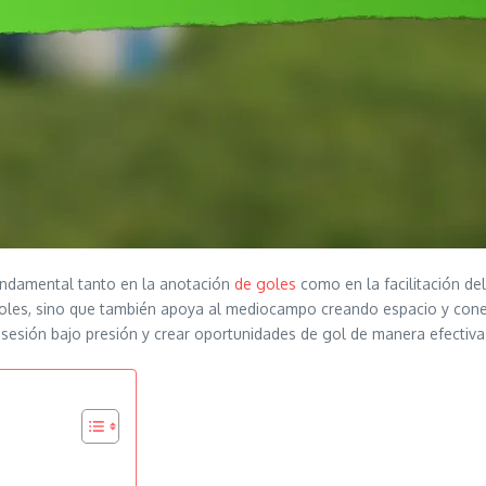
fundamental tanto en la anotación
de goles
como en la facilitación de
 goles, sino que también apoya al mediocampo creando espacio y co
osesión bajo presión y crear oportunidades de gol de manera efectiva