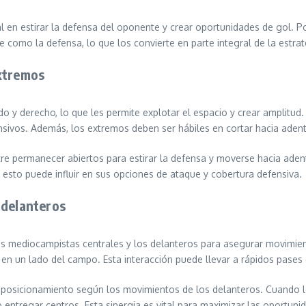
 en estirar la defensa del oponente y crear oportunidades de gol. P
 como la defensa, lo que los convierte en parte integral de la estrat
extremos
o y derecho, lo que les permite explotar el espacio y crear amplitud. 
ivos. Además, los extremos deben ser hábiles en cortar hacia adentro
tre permanecer abiertos para estirar la defensa y moverse hacia ade
 esto puede influir en sus opciones de ataque y cobertura defensiva.
 delanteros
s mediocampistas centrales y los delanteros para asegurar movimie
n un lado del campo. Esta interacción puede llevar a rápidos pases
posicionamiento según los movimientos de los delanteros. Cuando lo
entregar centros. Esta sinergia es vital para maximizar las oportuni