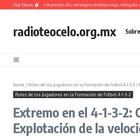
Skip to content
Hot News
ón 4-1-3-2: tácticas de presión alta, estrategias de bloque bajo, triángulos en el
radioteocelo.org.mx
Sobre
Home
/
Roles de los Jugadores en la Formación de Fútbol 4-1-3-2
/
Roles de los Jugadores en la Formación de Fútbol 4-1-3-2
Extremo en el 4-1-3-2: 
Explotación de la veloc