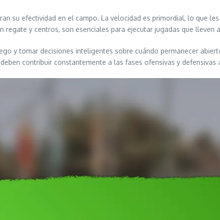
an su efectividad en el campo. La velocidad es primordial, lo que les
en regate y centros, son esenciales para ejecutar jugadas que lleven 
uego y tomar decisiones inteligentes sobre cuándo permanecer abiertos
s deben contribuir constantemente a las fases ofensivas y defensivas 