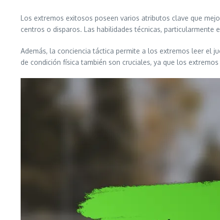
Los extremos exitosos poseen varios atributos clave que mejor
centros o disparos. Las habilidades técnicas, particularmente 
Además, la conciencia táctica permite a los extremos leer el j
de condición física también son cruciales, ya que los extremo