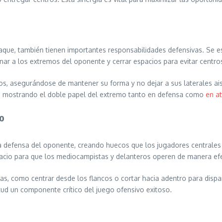
aque, también tienen importantes responsabilidades defensivas. Se e
nar a los extremos del oponente y cerrar espacios para evitar centro
s, asegurándose de mantener su forma y no dejar a sus laterales ais
es, mostrando el doble papel del extremo tanto en defensa como
en a
vo
a la defensa del oponente, creando huecos que los jugadores centrale
spacio para que los mediocampistas y delanteros operen de manera efe
as, como centrar desde los flancos o cortar hacia adentro para dispa
tud un componente crítico del juego ofensivo exitoso.