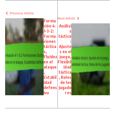
Previous Article
Next Article
Forma
ción 4-
Análisi
1-3-2:
s
Forma
táctico
ciones
:
táctica
Ajuste
s,
s en el
Fluidez
juego,
en el
Flexibil
ataque
idad
,
táctica
Estabil
, Roles
idad
de los
defens
jugado
iva
res