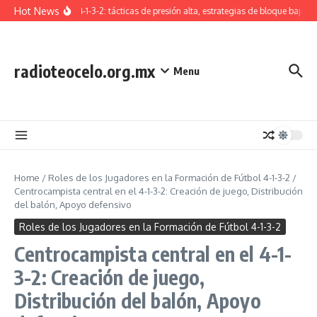
Skip to content
Hot News
Formación 4-1-3-2: tácticas de presión alta, estrategias de bloque bajo, t
radioteocelo.org.mx
Menu
Home
/
Roles de los Jugadores en la Formación de Fútbol 4-1-3-2
/
Centrocampista central en el 4-1-3-2: Creación de juego, Distribución
del balón, Apoyo defensivo
Roles de los Jugadores en la Formación de Fútbol 4-1-3-2
Centrocampista central en el 4-1-
3-2: Creación de juego,
Distribución del balón, Apoyo