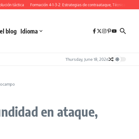
 táctica
Formación 4-1-3-2: Estrategias de contraataque, Técnicas de presión, J
el blog
Idioma
Thursday, June 18, 2026
diocampo
undidad en ataque,