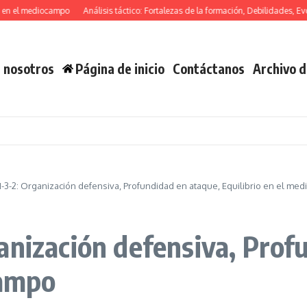
l mediocampo
Análisis táctico: Fortalezas de la formación, Debilidades, Evolución
 nosotros
Página de inicio
Contáctanos
Archivo d
1-3-2: Organización defensiva, Profundidad en ataque, Equilibrio en el me
anización defensiva, Prof
campo