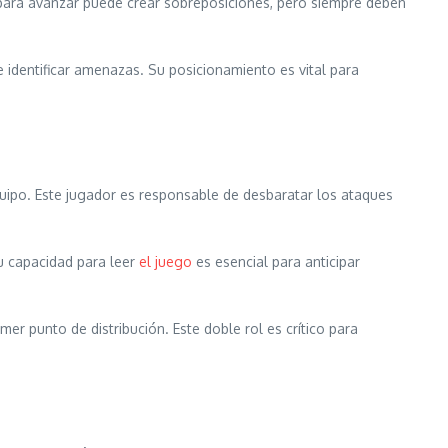
 para avanzar puede crear sobreposiciones, pero siempre deben
identificar amenazas. Su posicionamiento es vital para
uipo. Este jugador es responsable de desbaratar los ataques
Su capacidad para leer
el juego
es esencial para anticipar
r punto de distribución. Este doble rol es crítico para