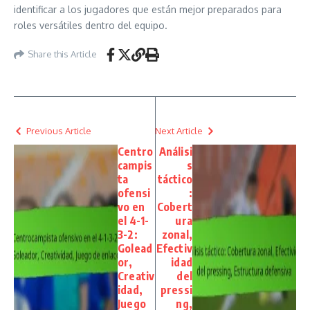
identificar a los jugadores que están mejor preparados para
roles versátiles dentro del equipo.
Share this Article
Previous Article
Next Article
Centro
Análisi
campis
s
ta
táctico
ofensi
:
vo en
Cobert
el 4-1-
ura
3-2:
zonal,
Golead
Efectiv
or,
idad
Creativ
del
idad,
pressi
Juego
ng,