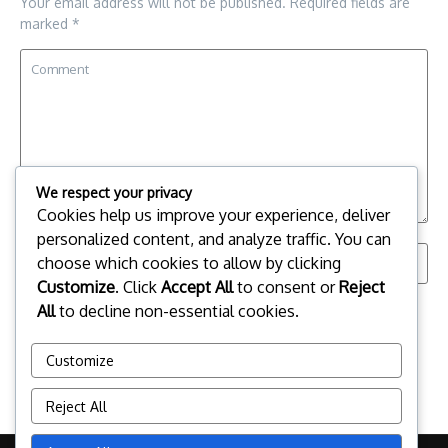
Your email address will not be published.
Required fields are
marked
*
We respect your privacy
Cookies help us improve your experience, deliver
personalized content, and analyze traffic. You can
choose which cookies to allow by clicking
Customize
. Click
Accept All
to consent or
Reject
All
to decline non-essential cookies.
Save my name, email, and website in this browser for the
next time I comment.
Customize
Reject All