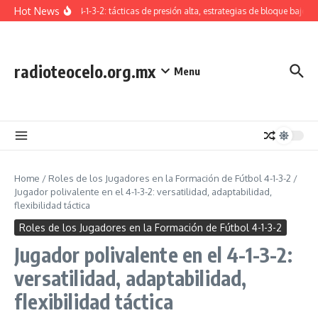
Skip to content
Hot News
Formación 4-1-3-2: tácticas de presión alta, estrategias de bloque bajo, tr
radioteocelo.org.mx
Menu
Home
/
Roles de los Jugadores en la Formación de Fútbol 4-1-3-2
/
Jugador polivalente en el 4-1-3-2: versatilidad, adaptabilidad,
flexibilidad táctica
Roles de los Jugadores en la Formación de Fútbol 4-1-3-2
Jugador polivalente en el 4-1-3-2:
versatilidad, adaptabilidad,
flexibilidad táctica