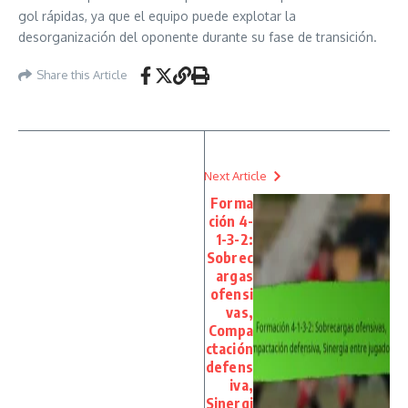
gol rápidas, ya que el equipo puede explotar la
desorganización del oponente durante su fase de transición.
Share this Article
Next Article
Forma
ción 4-
1-3-2:
Sobrec
argas
ofensi
vas,
Compa
ctación
defens
iva,
Sinergi