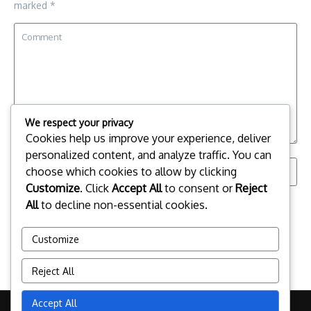
marked
*
We respect your privacy
Cookies help us improve your experience, deliver
personalized content, and analyze traffic. You can
choose which cookies to allow by clicking
Customize
. Click
Accept All
to consent or
Reject
Save my name, email, and website in this browser for the
All
to decline non-essential cookies.
next time I comment.
Customize
Reject All
Accept All
Copyright © 2026 radioteocelo.org.mx | Powered by
News