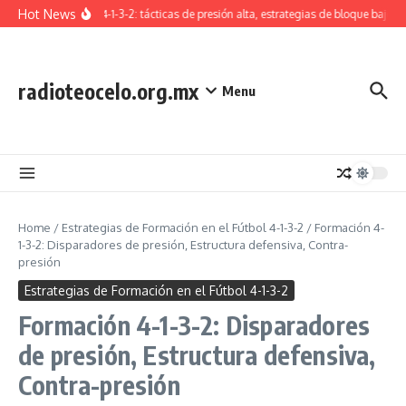
Skip to content
Hot News
Formación 4-1-3-2: tácticas de presión alta, estrategias de bloque bajo, t
radioteocelo.org.mx
Menu
Home
/
Estrategias de Formación en el Fútbol 4-1-3-2
/
Formación 4-
1-3-2: Disparadores de presión, Estructura defensiva, Contra-
presión
Estrategias de Formación en el Fútbol 4-1-3-2
Formación 4-1-3-2: Disparadores
de presión, Estructura defensiva,
Contra-presión