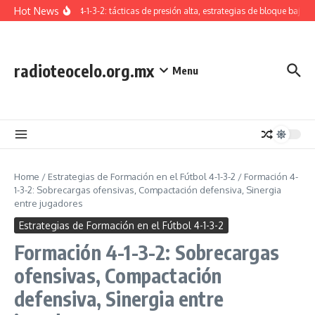
Skip to content
Hot News
Formación 4-1-3-2: tácticas de presión alta, estrategias de bloque bajo, t
radioteocelo.org.mx
Menu
Home
/
Estrategias de Formación en el Fútbol 4-1-3-2
/
Formación 4-
1-3-2: Sobrecargas ofensivas, Compactación defensiva, Sinergia
entre jugadores
Estrategias de Formación en el Fútbol 4-1-3-2
Formación 4-1-3-2: Sobrecargas
ofensivas, Compactación
defensiva, Sinergia entre