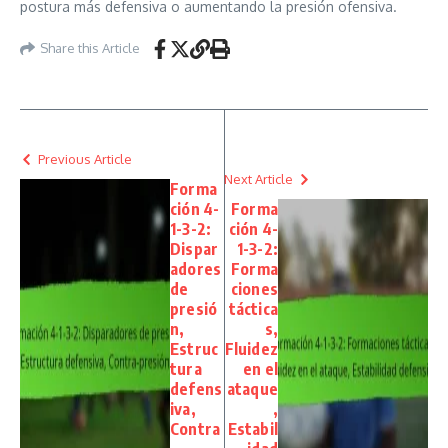
postura más defensiva o aumentando la presión ofensiva.
Share this Article
Previous Article
Next Article
Forma
ción 4-
Forma
1-3-2:
ción 4-
Dispar
1-3-2:
adores
Forma
de
ciones
presió
táctica
n,
s,
Estruc
Fluidez
tura
en el
defens
ataque
iva,
,
Contra
Estabil