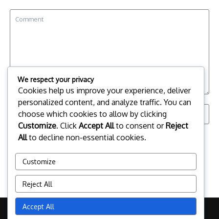
We respect your privacy
Cookies help us improve your experience, deliver
personalized content, and analyze traffic. You can
choose which cookies to allow by clicking
Customize
. Click
Accept All
to consent or
Reject
Save my name, email, and website in this browser for the
All
to decline non-essential cookies.
next time I comment.
Customize
Reject All
Accept All
Copyright © 2026 radioteocelo.org.mx | Powered by
News