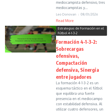
mediocampista defensivo, tres
mediocampistas y...
Leo Donovan
08/01/2026
Read More
Estrategias de Formación en el
Fútbol 4-1-3-2
Formación 4-1-3-2:
Sobrecargas
ofensivas,
Compactación
defensiva, Sinergia
entre jugadores
La formación 4-1-3-2 es un
esquema táctico en el fútbol
que equilibra una fuerte
presencia en el mediocampo
con estabilidad defensiva. Al
utilizar cuatro defensores, un