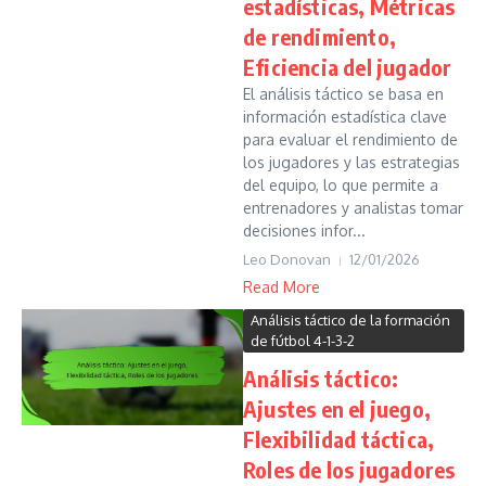
estadísticas, Métricas
de rendimiento,
Eficiencia del jugador
El análisis táctico se basa en
información estadística clave
para evaluar el rendimiento de
los jugadores y las estrategias
del equipo, lo que permite a
entrenadores y analistas tomar
decisiones infor...
Leo Donovan
12/01/2026
Read More
Análisis táctico de la formación
de fútbol 4-1-3-2
Análisis táctico:
Ajustes en el juego,
Flexibilidad táctica,
Roles de los jugadores